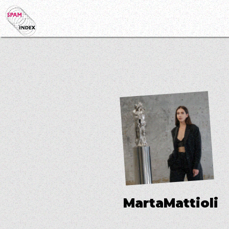
M
a
r
t
a
M
a
t
t
i
o
l
i