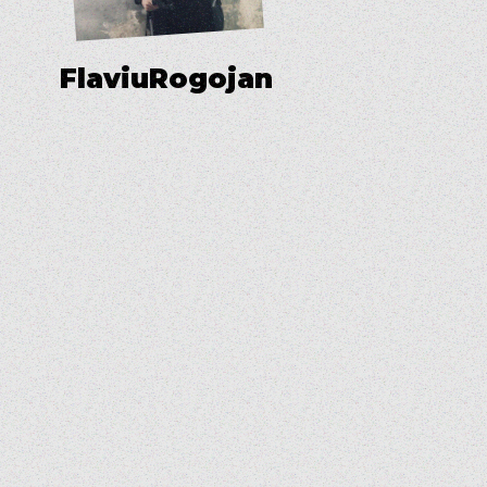
F
l
a
v
i
u
R
o
g
o
j
a
n