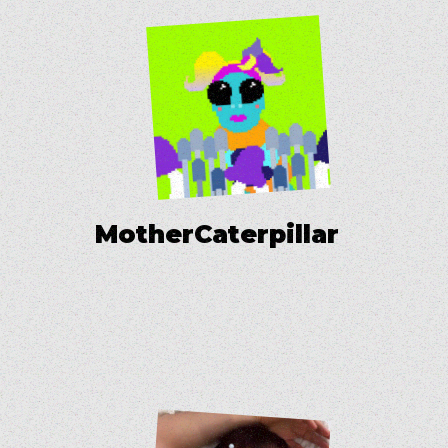
M
o
t
h
e
r
C
a
t
e
r
p
i
l
l
a
r