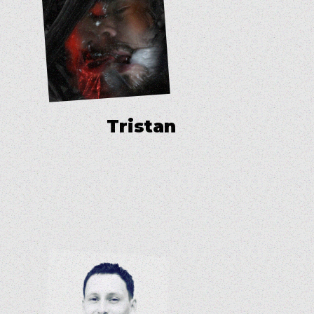
T
r
i
s
t
a
n