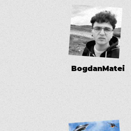
B
o
g
d
a
n
M
a
t
e
i