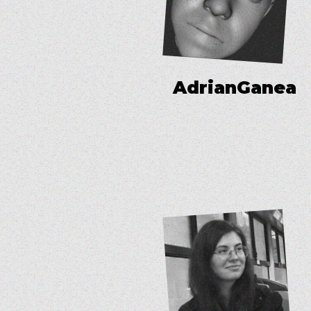
A
d
r
i
a
n
G
a
n
e
a