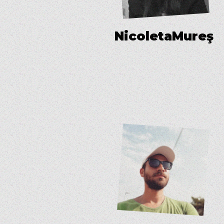
N
i
c
o
l
e
t
a
M
u
r
e
ş