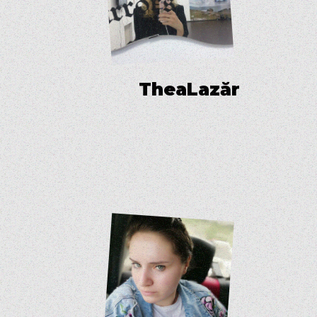
T
h
e
a
L
a
z
ă
r