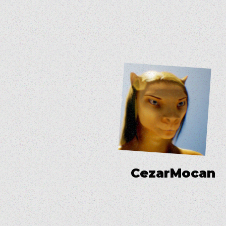
C
e
z
a
r
M
o
c
a
n