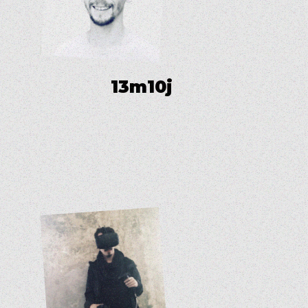
1
3
m
1
0
j