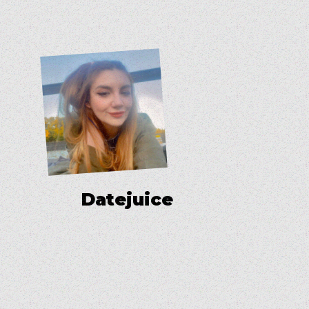
D
a
t
e
j
u
i
c
e