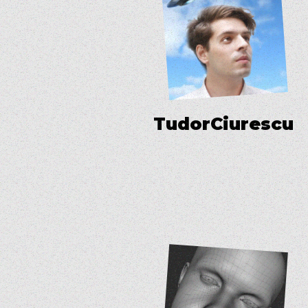
T
u
d
o
r
C
i
u
r
e
s
c
u