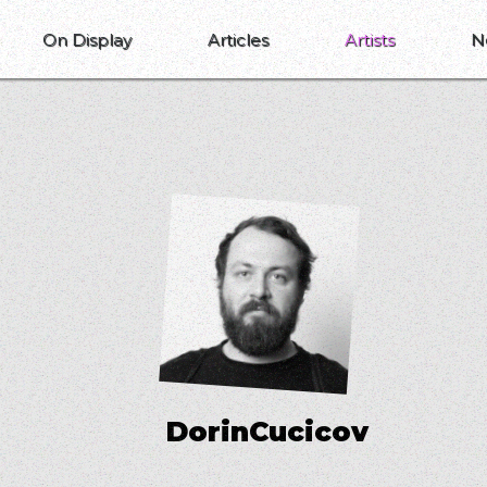
On Display
Articles
Artists
N
D
o
r
i
n
C
u
c
i
c
o
v