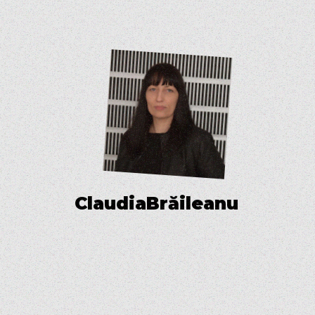
C
l
a
u
d
i
a
B
r
ă
i
l
e
a
n
u