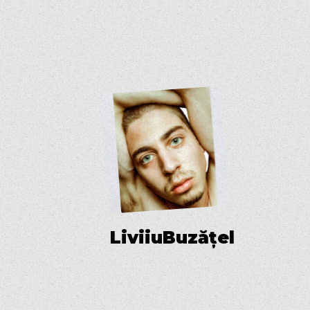
L
i
v
i
i
u
B
u
z
ă
ț
e
l