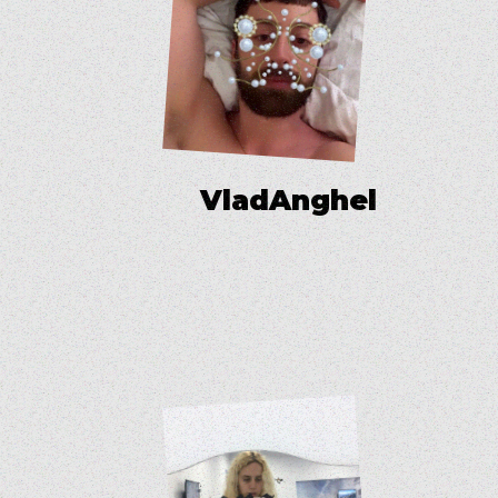
V
l
a
d
A
n
g
h
e
l