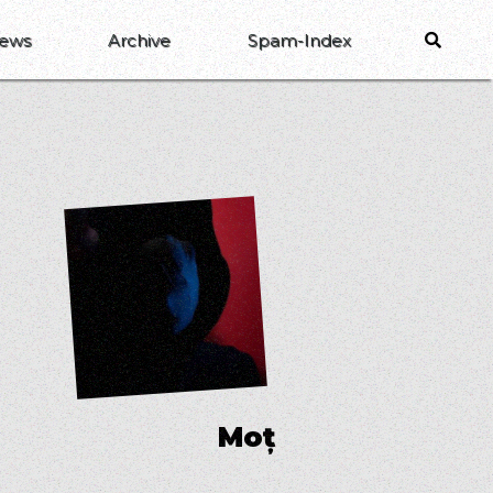
ews
Archive
Spam-Index
M
o
ț