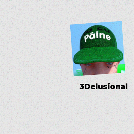
3
D
e
l
u
s
i
o
n
a
l