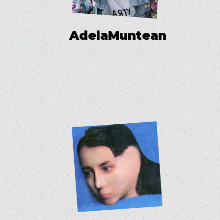
A
d
e
l
a
M
u
n
t
e
a
n