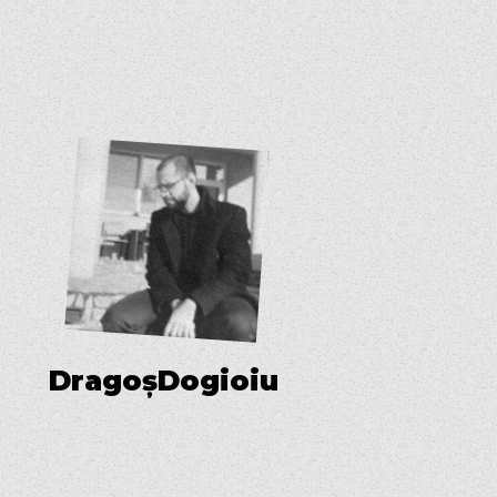
D
r
a
g
o
ș
D
o
g
i
o
i
u