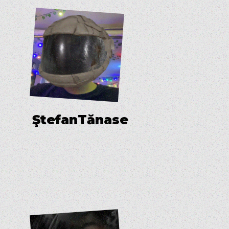
Ş
t
e
f
a
n
T
ă
n
a
s
e